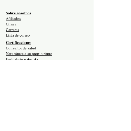
Sobre nosotros
Afiliados
Ghana
Carreras
Lista de correo
Certificaciones
Consultor de salud
Naturópata a su propio ritmo
Herbolario naturista
Terapeuta de desintoxicación
Iridología naturopática
Reiki I, II y III
Doula holística
Dominio de la terapia con cristales
Retiros
Excavación de dominio de la terapia de cristal
Certificación de naturópata intensiva
Retiro holístico de entrenamiento de doulas
Médico naturópata Estados Unidos / Ghana
Herbolario naturista
Entrenamiento de maestro de Reiki naturopático