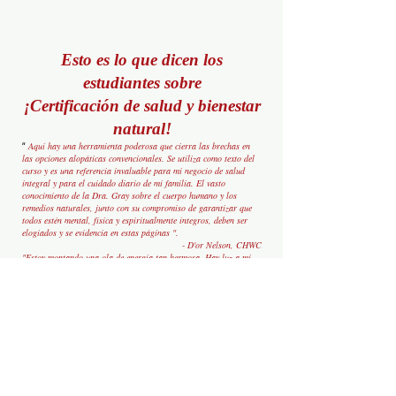
Esto es lo que dicen los
estudiantes sobre
¡Certificación de salud y bienestar
natural!
Aquí hay una herramienta poderosa que cierra las brechas en
“
las opciones alopáticas convencionales. Se utiliza como texto del
curso y es una referencia invaluable para mi negocio de salud
integral y para el cuidado diario de mi familia. El vasto
conocimiento de la Dra. Gray sobre el cuerpo humano y los
remedios naturales, junto con su compromiso de garantizar que
todos estén mental, física y espiritualmente íntegros, deben ser
elogiados y se evidencia en estas páginas ".
- D'or Nelson, CHWC
"Estoy montando una ola de energía tan hermosa. Hay luz a mi
alrededor, y estoy recibiendo y transmitiendo esa luz. Estoy
aprendiendo a aprovechar mis poderes. Soy un sanador, soy
divino. Doy especial agradecimiento al Dr. Akua Gray por su
presencia y hermosa energía también.
- Neshama A., Austin, TX
"Doy gracias a Sonet Akua Gray por las lecciones desinteresadas
y el amor que ha compartido conmigo desde el primer día. Han
pasado casi diez años y, a través de su guía, puedo decir que soy
a propósito. Su tutela me ha demostrado que puedo lograr
cualquier cosa. Ella me ha enseñado a recordar: "Tú eres Luz,
Eres Amor, Eres la Manifestación Divina del poder del Creador