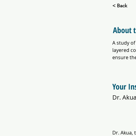
< Back
About 
A study of
layered co
ensure th
Your In
Dr. Aku
Dr. Akua, 