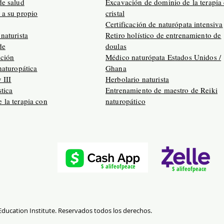
de salud
Excavación de dominio de la terapia
 a su propio
cristal
Certificación de naturópata intensiva
naturista
Retiro holístico de entrenamiento de
de
doulas
ación
Médico naturópata Estados Unidos /
naturopática
Ghana
y III
Herbolario naturista
tica
Entrenamiento de maestro de Reiki
 la terapia con
naturopático
$ alifeofpeace
$ alifeofpeace
 Education Institute. Reservados todos los derechos.