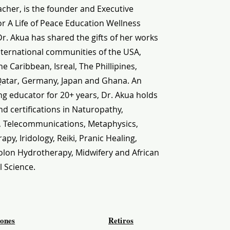
cher, is the founder and Executive
or A Life of Peace Education Wellness
 Dr. Akua has shared the gifts of her works
nternational communities of the USA,
e Caribbean, Isreal, The Phillipines,
Qatar, Germany, Japan and Ghana. An
g educator for 20+ years, Dr. Akua holds
d certifications in Naturopathy,
, Telecommunications, Metaphysics,
py, Iridology, Reiki, Pranic Healing,
olon Hydrotherapy, Midwifery and African
l Science.
iones
Retiros