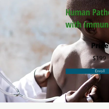
Human Path
with Immun
Price
$199
Enroll