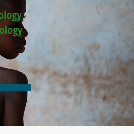
ology
ology