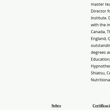
master tea
Director f
Institute.
with the i
Canada, Th
England, 
outstandin
degrees an
Education
Hypnothera
Shiatsu, C
Nutritiona
Sobre
Certificac