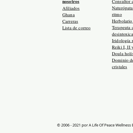
nosotros
Consultor 
Naturópata
Afiliados
ritmo
Ghana
Herbolario 
Carreras
Terapeuta 
Lista de correo
desintoxic
Iridología 
Reiki I, II 
Doula holís
Dominio de
cristales
© 2006 - 2021 por A Life Of Peace Wellness