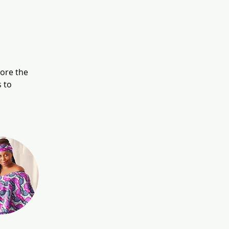
ore the 
 to 