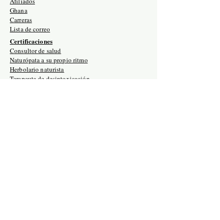
Afiliados
Ghana
Carreras
Lista de correo
Certificaciones
Consultor de salud
Naturópata a su propio ritmo
Herbolario naturista
Terapeuta de desintoxicación
Iridología naturopática
Reiki I, II y III
Doula holística
Dominio de la terapia con cristales
Retiros
Excavación de dominio de la terapia de cristal
Certificación de naturópata intensiva
Retiro holístico de entrenamiento de doulas
Médico naturópata Estados Unidos / Ghana
Herbolario naturista
Entrenamiento de maestro de Reiki naturopático