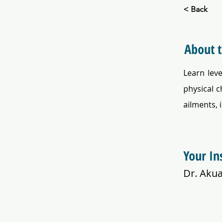
< Back
About 
Learn leve
physical c
ailments, 
Your In
Dr. Aku