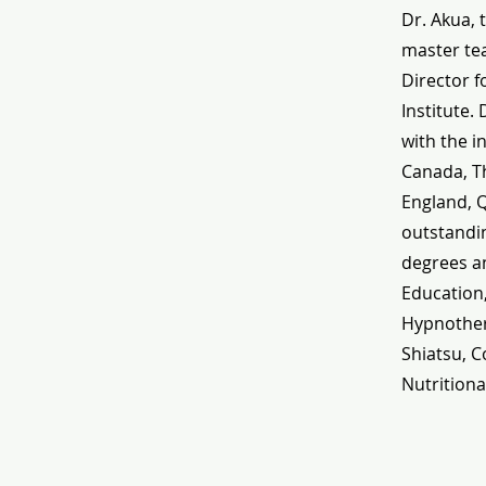
Dr. Akua, 
master tea
Director f
Institute.
with the i
Canada, Th
England, 
outstandin
degrees an
Education
Hypnothera
Shiatsu, C
Nutritiona