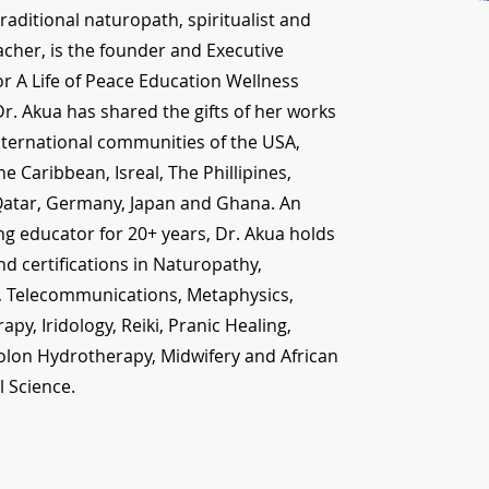
traditional naturopath, spiritualist and
cher, is the founder and Executive
or A Life of Peace Education Wellness
 Dr. Akua has shared the gifts of her works
nternational communities of the USA,
e Caribbean, Isreal, The Phillipines,
Qatar, Germany, Japan and Ghana. An
g educator for 20+ years, Dr. Akua holds
d certifications in Naturopathy,
, Telecommunications, Metaphysics,
py, Iridology, Reiki, Pranic Healing,
olon Hydrotherapy, Midwifery and African
l Science.