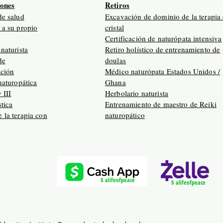
iones
Retiros
de salud
Excavación de dominio de la terapia
 a su propio
cristal
Certificación de naturópata intensiva
naturista
Retiro holístico de entrenamiento de
de
doulas
ación
Médico naturópata Estados Unidos /
naturopática
Ghana
y III
Herbolario naturista
tica
Entrenamiento de maestro de Reiki
 la terapia con
naturopático
$ alifeofpeace
$ alifeofpeace