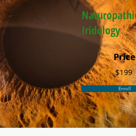
Naturopathi
Iridology
Price
$199
Enroll