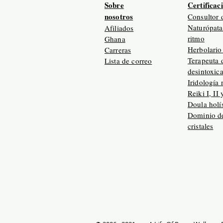
Sobre
Certificac
nosotros
Consultor 
Naturópata
Afiliados
ritmo
Ghana
Herbolario 
Carreras
Terapeuta 
Lista de correo
desintoxic
Iridología 
Reiki I, II 
Doula holís
Dominio de
cristales