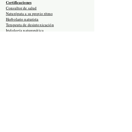
Certificaciones
Consultor de salud
Naturópata a su propio ritmo
Herbolario naturista
Terapeuta de desintoxicación
Iridología naturopática
Reiki I, II y III
Doula holística
Dominio de la terapia con cristales
Retiros
Excavación de dominio de la terapia de cristal
Certificación de naturópata intensiva
Retiro holístico de entrenamiento de doulas
Médico naturópata Estados Unidos / Ghana
Herbolario naturista
Entrenamiento de maestro de Reiki naturopático